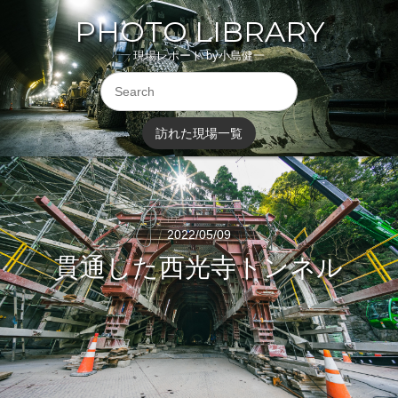
PHOTO LIBRARY
現場レポート by小島健一
訪れた現場一覧
2022/05/09
貫通した西光寺トンネル