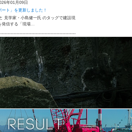
026年01月09日
ポート」を更新しました！
と 見学家・小島健一氏 のタッグで建設現
を発信する「現場…