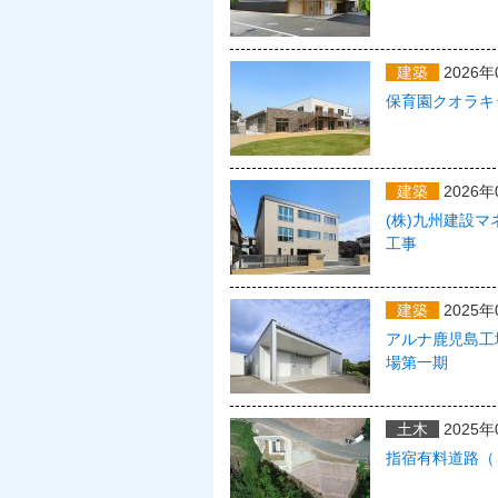
建築
2026年
保育園クオラキ
建築
2026年
(株)九州建設
工事
建築
2025年
アルナ鹿児島工
場第一期
土木
2025年
指宿有料道路（