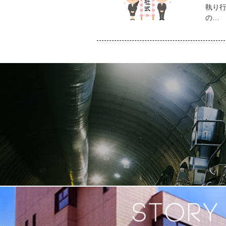
執り行
の…