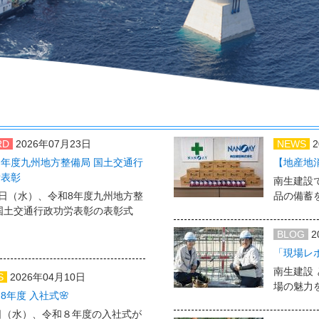
RD
2026年07月23日
NEWS
年度九州地方整備局 国土交通行
【地産地
労表彰
南生建設
2日（水）、令和8年度九州地方整
品の備蓄
国土交通行政功労表彰の表彰式
BLOG
2
「現場レ
南生建設 
S
2026年04月10日
場の魅力
和8年度 入社式🌸
日（水）、令和８年度の入社式が