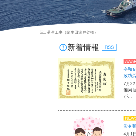
港湾工事（藺牟田瀬戸架橋）
新着情報
AWA
令和８
政功
7月2
備局 
が…
NEW
🌸令
4月1