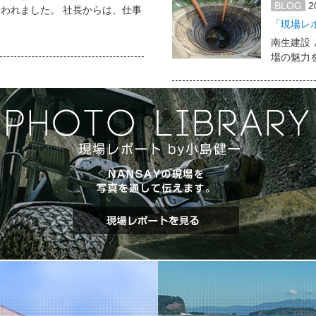
BLOG
2
われました。 社長からは、仕事
「現場レ
南生建設 
場の魅力