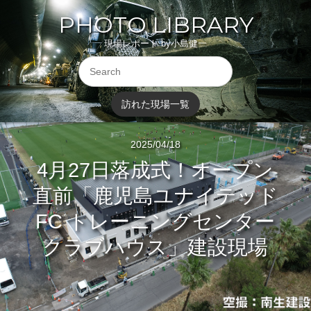
PHOTO LIBRARY
現場レポート by小島健一
訪れた現場一覧
2025/04/18
4月27日落成式！オープン
直前「鹿児島ユナイテッド
FC トレーニングセンター
クラブハウス」建設現場