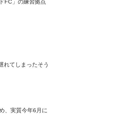
ドFC
」の練習拠点
。
遅れてしまったそう
め、実質今年6月に