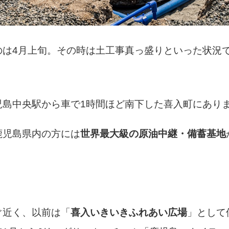
のは4月上旬。その時は土工事真っ盛りといった状況
児島中央駅から車で1時間ほど南下した喜入町にあり
鹿児島県内の方には
世界最大級の原油中継・備蓄基地
ぐ近く、以前は「
喜入いきいきふれあい広場
」として