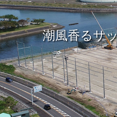
潮風香るサ