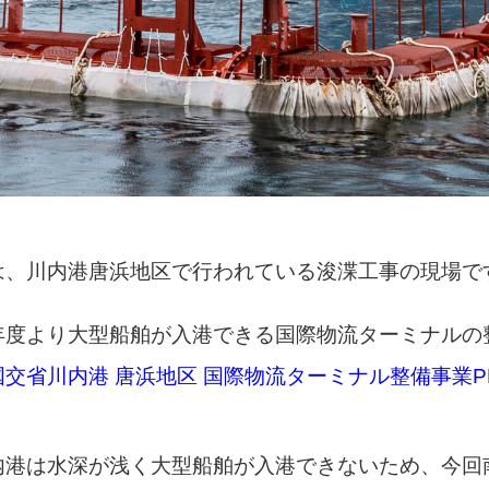
は、川内港唐浜地区で行われている浚渫工事の現場で
年度より大型船舶が入港できる国際物流ターミナルの
国交省川内港 唐浜地区 国際物流
ターミナル
整備事業P
内港は水深が浅く大型船舶が入港できないため、今回