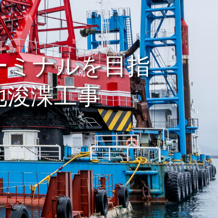
ーミナルを目指
地浚渫工事