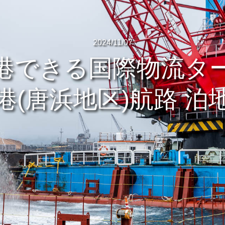
2024/11/07
港できる国際物流タ
港(唐浜地区)航路 泊