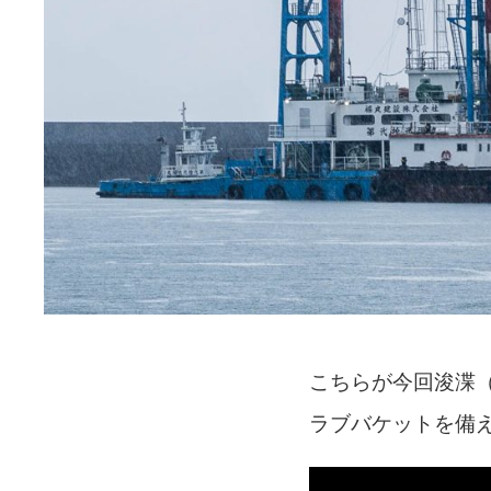
こちらが今回浚渫
ラブバケットを備