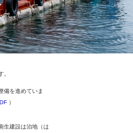
す。
整備を進めていま
DF
）
南生建設は泊地（は