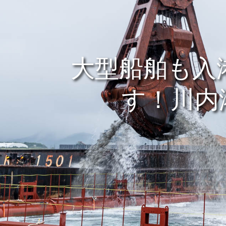
大型船舶も入
す！川内