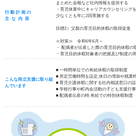
まとめた会報など社内情報を提供する
・育児休業中にキャリアカウンセリングを
行 動 計 画 の
少なくとも年に2回実施する
主 な 内 容
目標2）父親の育児目的休暇の取得促進
≪対策≫ 令和6年6月～
・ 配偶者が出産した際の育児目的休暇の
・育児目的休暇対象者の把握及び制度の
■ 一時間単位での有給休暇の取得制度
■ 所定労働時間を設定,休日の増加や残業
こんな両立支援に取り組
■ 育児介護休暇に関する社内相談窓口の
んでいます
■ 学校行事や町内会活動の子ども支援行
■ 配偶者出産の時,有給での特別休暇制度