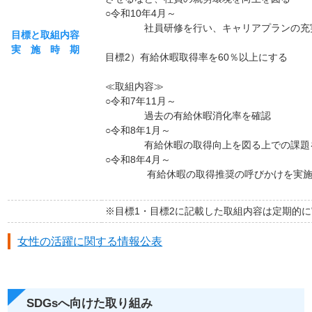
○令和10年4月～
社員研修を行い、キャリアプランの充
目標と取組内容
実 施 時 期
目標2）有給休暇取得率を60％以上にする
≪取組内容≫
○令和7年11月～
過去の有給休暇消化率を確認
○令和8年1月～
有給休暇の取得向上を図る上での課題
○令和8年4月～
有給休暇の取得推奨の呼びかけを実施し
※目標1・目標2に記載した取組内容は定期的
女性の活躍に関する情報公表
SDGsへ向けた取り組み