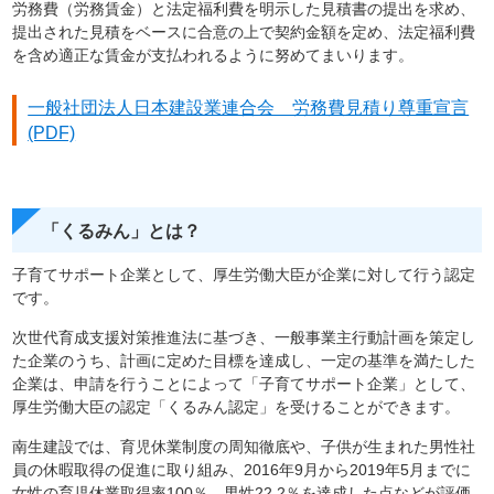
労務費（労務賃金）と法定福利費を明示した見積書の提出を求め、
提出された見積をベースに合意の上で契約金額を定め、法定福利費
を含め適正な賃金が支払われるように努めてまいります。
一般社団法人日本建設業連合会 労務費見積り尊重宣言
(PDF)
「くるみん」とは？
子育てサポート企業として、厚生労働⼤⾂が企業に対して⾏う認定
です。
次世代育成支援対策推進法に基づき、一般事業主行動計画を策定し
た企業のうち、計画に定めた目標を達成し、一定の基準を満たした
企業は、申請を行うことによって「子育てサポート企業」として、
厚生労働大臣の認定「
くるみん認定」
を受けることができます。
南生建設では、育児休業制度の周知徹底や、子供が生まれた男性社
員の休暇取得の促進に取り組み、2016年9月から2019年5月までに
女性の育児休業取得率100％、男性22.2％を達成した点などが評価