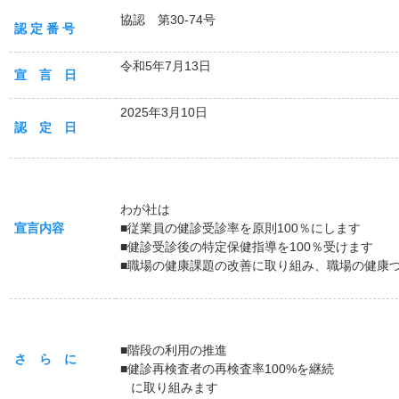
協認 第30-74号
認 定 番 号
令和5年7月13日
宣 言 日
2025年3月10日
認 定 日
わが社は
宣言内容
■従業員の健診受診率を原則100％にします
■健診受診後の特定保健指導を100％受けます
■職場の健康課題の改善に取り組み、職場の健康
■階段の利用の推進
さ ら に
■健診再検査者の再検査率100%を継続
に取り組みます