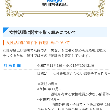
女性活躍に関する取り組みについて
女性活躍に関する 行動計画について
女性が幅広い部署で活躍でき、男女ともに長く勤められる職場環境
をつくるため、弊社では次の行動計画を策定しています。
計 画 期 間
令和7年11月1日～令和12年10月31日
目標1）：女性役職者が少ない部署等で女性リ
≪取組内容≫
○令和7年11月～
役職を有する女性社員が少ない部署等
○令和8年4月～
時間外削減・子育て・不妊治療等に対す
させるなど、社員の就労環境を向上を図る