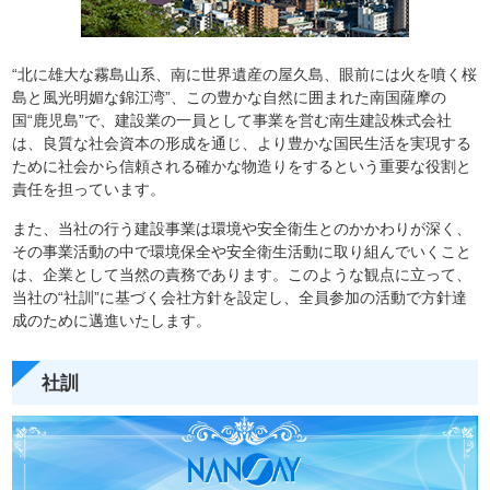
“北に雄大な霧島山系、南に世界遺産の屋久島、眼前には火を噴く桜
島と風光明媚な錦江湾”、この豊かな自然に囲まれた南国薩摩の
国“鹿児島”で、建設業の一員として事業を営む南生建設株式会社
は、良質な社会資本の形成を通じ、より豊かな国民生活を実現する
ために社会から信頼される確かな物造りをするという重要な役割と
責任を担っています。
また、当社の行う建設事業は環境や安全衛生とのかかわりが深く、
その事業活動の中で環境保全や安全衛生活動に取り組んでいくこと
は、企業として当然の責務であります。このような観点に立って、
当社の“社訓”に基づく会社方針を設定し、全員参加の活動で方針達
成のために邁進いたします。
社訓