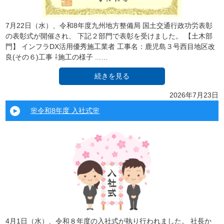
7月22日（水）、令和8年度九州地方整備局 国土交通行政功労表彰
の表彰式が開催され、 下記２部門で表彰を受けました。 【土木部
門】 インフラDX活用優秀施工業者 工事名：鹿児島３号西目地区改
良(その６)工事 ⇩施工の様子 ...…
続きを見る
2026年7月23日
🌸令和8年度 入社式🌸
4月1日（水）、令和８年度の入社式が執り行われました。 社長か