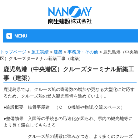
MENU
トップページ
>
施工実績
>
建築
>
事務所・その他
>
鹿児島港（中央港
区）クルーズターミナル新築工事（建築）
鹿児島港（中央港区）クルーズターミナル新築工
事（建築）
鹿児島県では、クルーズ船の寄港数の増加や更なる大型化に対応す
るため、クルーズ船の受入観光整備を進めています。
●施設概要 鉄骨平屋建 （ＣＩＱ機能や物販,交流スペース）
●整備効果 入国等の手続きの迅速化が図られ、県内の観光地等に
より長く滞在してもらえる
クルーズ船の誘致に弾みがつき、より多くのクルーズ