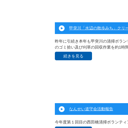
甲突川「水辺の散歩みち」クリ
昨年に引続き本年も甲突川の清掃ボラン
のゴミ拾い及び刈草の回収作業を約1時
続きを見る
なんせい道守会活動報告
今年度第１回目の西田橋清掃ボランティ