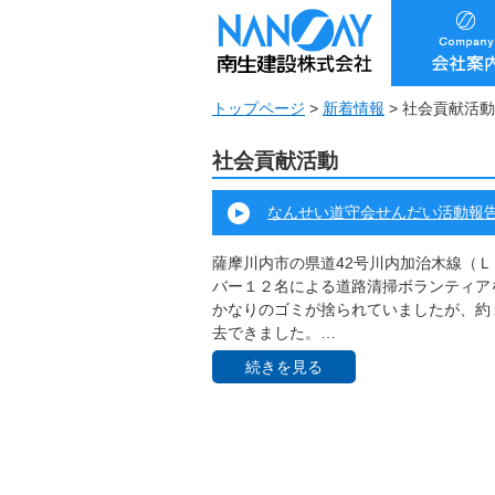
トップページ
>
新着情報
>
社会貢献活動
社会貢献活動
なんせい道守会せんだい活動報
薩摩川内市の県道42号川内加治木線（Ｌ
バー１２名による道路清掃ボランティア
かなりのゴミが捨られていましたが、約
去できました。…
続きを見る