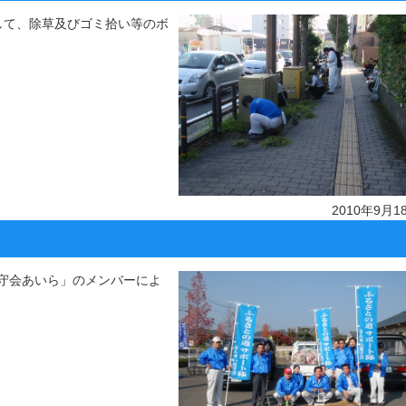
して、除草及びゴミ拾い等のボ
2010年9月1
守会あいら」のメンバーによ