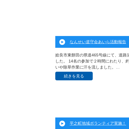
なんせい道守会あいら活動報告
姶良市東餅田の県道465号線にて、道路
した。 14名の参加で２時間にわたり、
いや除草作業に汗を流しました。…
続きを見る
平之町地域ボランティア実施！