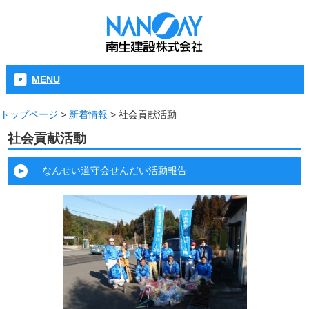
MENU
トップページ
>
新着情報
>
社会貢献活動
社会貢献活動
なんせい道守会せんだい活動報告