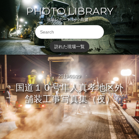
PHOTO LIBRARY
現場レポート by小島健一
訪れた現場一覧
2019/01/29
国道１０号隼人真孝地区外
舗装工事写真集（夜）