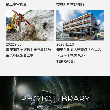
備工事写真集
益城町杉堂1地区）
2022.9.30
2023.11.13
海岸道路を拡幅！鹿児島10号
奄美と世界の交差点「ウエス
白浜地区改良工事
トコート奄美 WA･
TERRACE」
PHOTO LIBRARY
現場レポート by小島健一