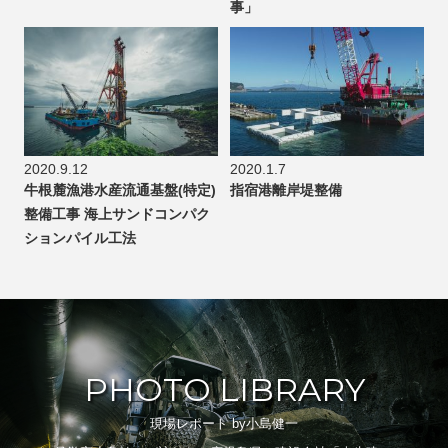
事」
2020.9.12
2020.1.7
牛根麓漁港水産流通基盤(特定)
指宿港離岸堤整備
整備工事 海上サンドコンパク
ションパイル工法
PHOTO LIBRARY
現場レポート by小島健一