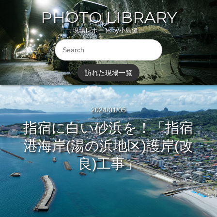
PHOTO LIBRARY
現場レポート by小島健一
訪れた現場一覧
2024/01/05
指宿に白い砂浜を！「指宿
港海岸(湯の浜地区)護岸(改
良)工事」