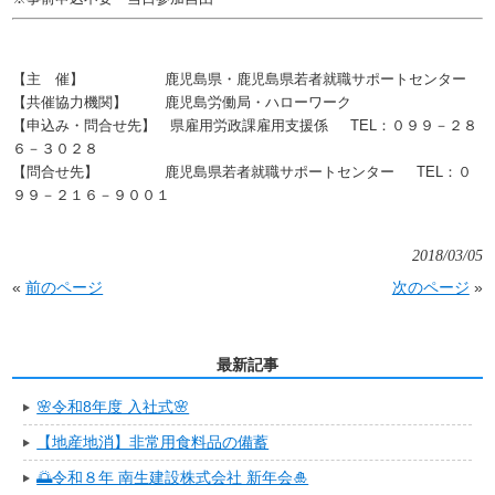
【主 催】
鹿児島県・鹿児島県若者就職サポートセンター
【共催協力機関】
鹿児島労働局・ハローワーク
【申込み・問合せ先】
県雇用労政課雇用支援係 TEL：０９９－２８
６－３０２８
【問合せ先】
鹿児島県若者就職サポートセンター TEL：０
９９－２１６－９００１
2018/03/05
«
前のページ
次のページ
»
最新記事
🌸令和8年度 入社式🌸
【地産地消】非常用食料品の備蓄
🌅令和８年 南生建設株式会社 新年会🎍