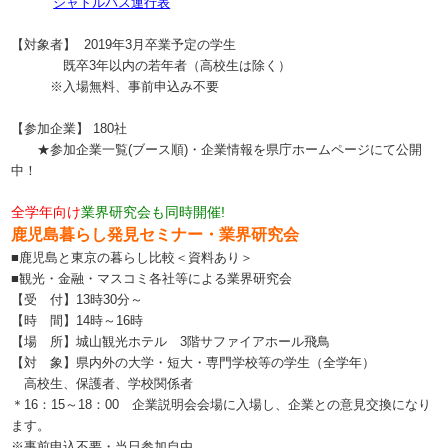
シャトルバス運行表
【対象者】
2019年3月卒業予定の学生
既卒3年以内の若年者（高校生は除く）
※入場無料、事前申込み不要
【参加企業】
180社
★
参加企業一覧(ブース順)・企業情報を県庁ホームページにて公開
中！
全学年向け
業界研究会も同時開催!
鹿児島暮らし発見セミナー・業界研究会
■鹿児島と東京の暮らし比較＜資料あり＞
■観光・金融・マスコミ各社等による業界研究会
【受 付】
13時30分～
【時 間】
14時～16時
【場 所】
城山観光ホテル 3階サファイアホール飛鳥
【対 象】
県内外の大学・短大・専門学校等の学生（全学年）
高校生、保護者、学校関係者
＊16：15～18：00 企業説明会会場に入場し、企業との意見交換になり
ます。
※事前申込不要・当日参加自由