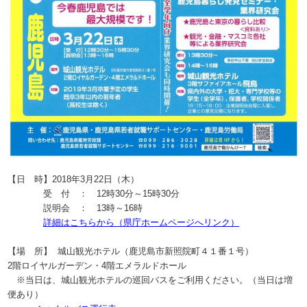
【日 時】
2018年3月22日（木）
受 付 ： 12時30分～15時30分
説明会 ： 13時～16時
詳細はこちらから（県庁ホームページへリンク）
【場 所】
城山観光ホテル（鹿児島市新照院町４１番１号）
2階ロイヤルガーデン・4階エメラルドホール
※当日は、城山観光ホテルの巡回バスをご利用ください。（当日は増
便あり）