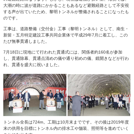
大潮の時に波が道路にかかることもあるなど避難経路として不安視
する声が出ていたため、黎明トンネルが整備されることになったも
のです。
工事は、道路整備（交付金）工事（黎明トンネル）として、南生・
新留・五月特定建設工事共同企業体で平成29年7月に着工し、この
たび無事貫通しました。
7月18日に現地にて行われた貫通式には、関係者約160名が参加
し、貫通除幕、貫通点清めの儀や通り初めの儀、鏡開きなどが行わ
れ、貫通を盛大に祝いました。
トンネル全長は724m。工期は10月末までです。その後は2019年度
末の供用を目標にトンネル内の排水工や舗装、照明等を進めていく