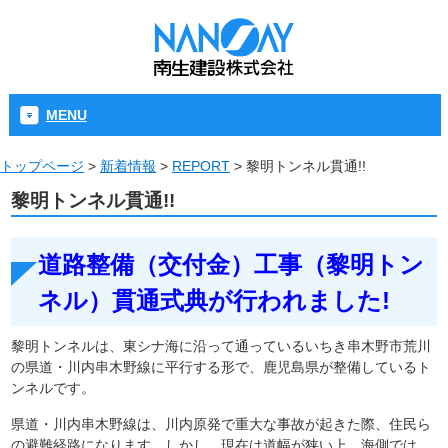
MENU
トップページ
>
新着情報
>
REPORT
>
黎明トンネル貫通!!
黎明トンネル貫通!!
道路整備（交付金）工事（黎明トン
ネル）貫通式典が行われました!
黎明トンネルは、東シナ海に沿って通っているいちき串木野市荒川
の県道・川内串木野線に平行する形で、鹿児島県が整備しているト
ンネルです。
県道・川内串木野線は、川内原発で重大な事故が起きた際、住民ら
の避難経路になります。しかし、現在は道幅が狭い上、海側では、