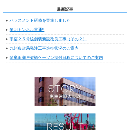
最新記事
ハラスメント研修を実施しました
黎明トンネル貫通!!
宇宿２５号線舗装新設改良工事（その２）
九州農政局発注工事進捗状況のご案内
藺牟田瀬戸架橋ケーソン据付日程についてのご案内