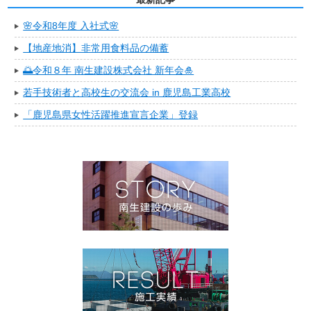
🌸令和8年度 入社式🌸
【地産地消】非常用食料品の備蓄
🌅令和８年 南生建設株式会社 新年会🎍
若手技術者と高校生の交流会 in 鹿児島工業高校
「鹿児島県女性活躍推進宣言企業」登録