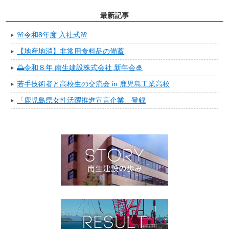
最新記事
🌸令和8年度 入社式🌸
【地産地消】非常用食料品の備蓄
🌅令和８年 南生建設株式会社 新年会🎍
若手技術者と高校生の交流会 in 鹿児島工業高校
「鹿児島県女性活躍推進宣言企業」登録