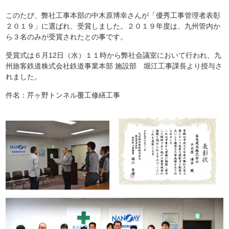
このたび、弊社工事本部の中木原博幸さんが「優秀工事管理者表彰
２０１９」に選ばれ、受賞しました。２０１９年度は、九州管内か
ら３名のみが受賞されたとの事です。
受賞式は６月12日（水）１１時から弊社会議室において行われ、九
州旅客鉄道株式会社鉄道事業本部 施設部 堀江工事課長より授与さ
れました。
件名：芹ヶ野トンネル覆工修繕工事