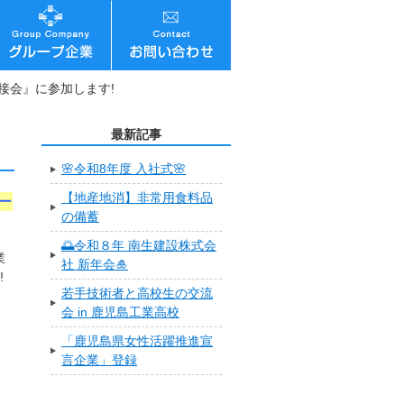
面接会』に参加します!
』
最新記事
🌸令和8年度 入社式🌸
【地産地消】非常用食料品
ー
の備蓄
🌅令和８年 南生建設株式会
業
社 新年会🎍
!
若手技術者と高校生の交流
会 in 鹿児島工業高校
「鹿児島県女性活躍推進宣
言企業」登録