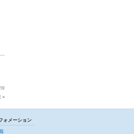
/31
ジ
»
フォメーション
報