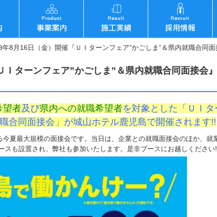
19年8月16日（金）開催『ＵＩターンフェア”かごしま”＆県内就職合同
催『ＵＩターンフェア”かごしま”＆県内就職合同面接会
希望者
及び
県内への就職希望者
を対象とした「ＵＩタ
就職合同面接会」が城山ホテル鹿児島で開催されます!!
する今夏最大規模の面接会です。当日は、企業との就職面接会のほか、就
ースも設置され、弊社も参加いたします。是非ブースにお越しください!