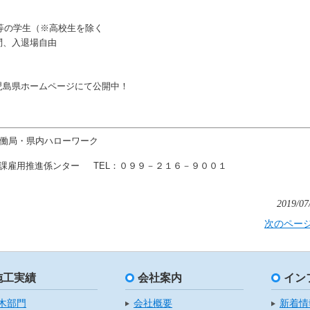
学生（※高校生を除く
、入退場自由
児島県ホームページにて公開中！
働局・県内ハローワーク
課雇用推進係
ンター TEL：０９９－２１６－９００１
2019/07
次のペー
施工実績
会社案内
イン
木部門
会社概要
新着情