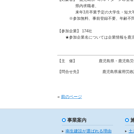
県内求職者、
来年3月卒業予定の大学生・短大等の
※参加無料、事前登録不要、年齢不問
【参加企業】
174社
★
参加企業名については企業情報を鹿
【主 催】
鹿児島県・鹿児島労
【問合せ先】
鹿児島県雇用労政
«
前のページ
事業案内
南生建設が選ばれる理由
土