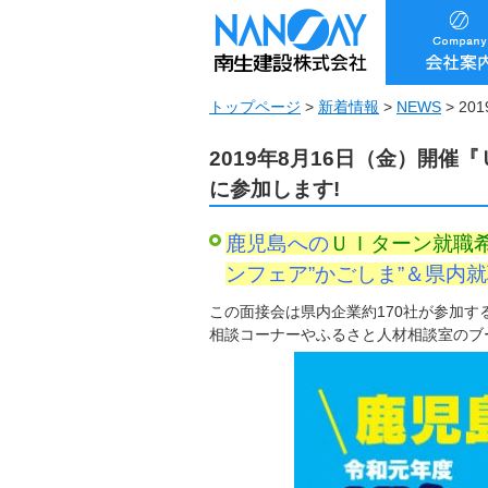
トップページ
>
新着情報
>
NEWS
>
20
2019年8月16日（金）開
に参加します!
鹿児島への
ＵＩターン就職
ンフェア”かごしま”＆県内
この面接会は県内企業約170社が参加
相談コーナーやふるさと人材相談室のブ