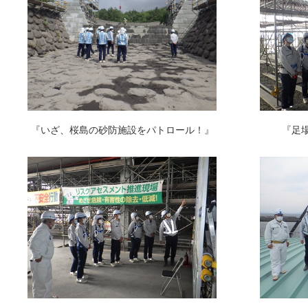
『いざ、桜島の砂防施設をパトロール！』
『足