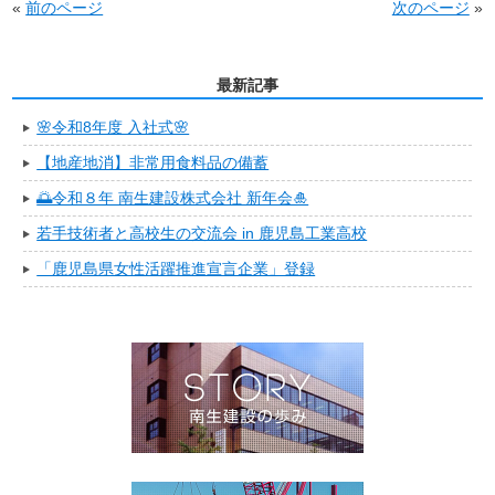
«
前のページ
次のページ
»
最新記事
🌸令和8年度 入社式🌸
【地産地消】非常用食料品の備蓄
🌅令和８年 南生建設株式会社 新年会🎍
若手技術者と高校生の交流会 in 鹿児島工業高校
「鹿児島県女性活躍推進宣言企業」登録