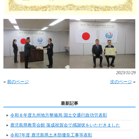
2023/11/29
«
前のページ
次のページ
»
最新記事
令和８年度九州地方整備局 国土交通行政功労表彰
鹿児島県教育会館 落成祝賀会で感謝状をいただきました
令和7年度 鹿児島県土木部優良工事等表彰