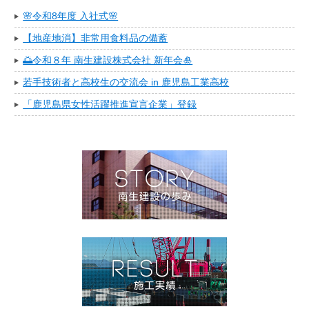
🌸令和8年度 入社式🌸
【地産地消】非常用食料品の備蓄
🌅令和８年 南生建設株式会社 新年会🎍
若手技術者と高校生の交流会 in 鹿児島工業高校
「鹿児島県女性活躍推進宣言企業」登録