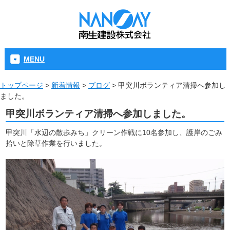
MENU
トップページ
>
新着情報
>
ブログ
>
甲突川ボランティア清掃へ参加し
ました。
甲突川ボランティア清掃へ参加しました。
甲突川「水辺の散歩みち」クリーン作戦に10名参加し、護岸のごみ
拾いと除草作業を行いました。