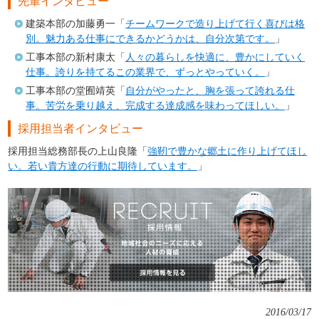
先輩インタビュー
建築本部の加藤勇一「
チームワークで造り上げて行く喜びは格
別。魅力ある仕事にできるかどうかは、自分次第です。
」
工事本部の新村康太「
人々の暮らしを快適に、豊かにしていく
仕事。誇りを持てるこの業界で、ずっとやっていく。
」
工事本部の堂囿靖英「
自分がやったと、胸を張って誇れる仕
事。苦労を乗り越え、完成する達成感を味わってほしい。
」
採用担当者インタビュー
採用担当総務部長の上山良隆「
強靭で豊かな郷土に作り上げてほし
い。若い貴方達の行動に期待しています。
」
2016/03/17