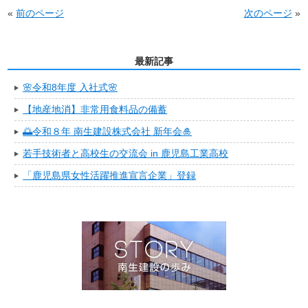
«
前のページ
次のページ
»
最新記事
🌸令和8年度 入社式🌸
【地産地消】非常用食料品の備蓄
🌅令和８年 南生建設株式会社 新年会🎍
若手技術者と高校生の交流会 in 鹿児島工業高校
「鹿児島県女性活躍推進宣言企業」登録