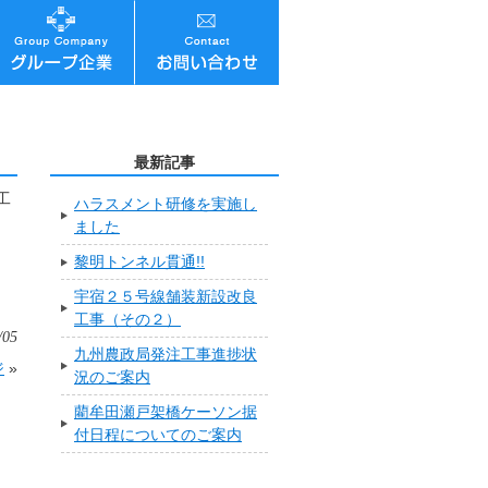
最新記事
工
ハラスメント研修を実施し
ました
黎明トンネル貫通!!
宇宿２５号線舗装新設改良
工事（その２）
/05
九州農政局発注工事進捗状
ジ
»
況のご案内
藺牟田瀬戸架橋ケーソン据
付日程についてのご案内