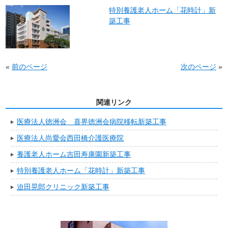
特別養護老人ホーム「花時計」新
築工事
«
前のページ
次のページ
»
関連リンク
医療法人徳洲会 喜界徳洲会病院移転新築工事
医療法人尚愛会西田橋介護医療院
養護老人ホーム吉田寿康園新築工事
特別養護老人ホーム「花時計」新築工事
迫田晃郎クリニック新築工事