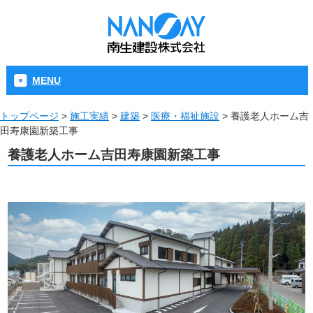
MENU
トップページ
>
施工実績
>
建築
>
医療・福祉施設
>
養護老人ホーム吉
田寿康園新築工事
養護老人ホーム吉田寿康園新築工事