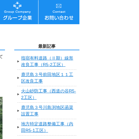
最新記事
て
指宿有料道路（Ⅱ期）線形
改良工事（R5-2工区）
鹿児島３号前田地区１１工
区改良工事
火山砂防工事（西道の谷R5-
2工区）
鹿児島３号川島渕地区函渠
設置工事
地方特定道路整備工事（内
田R5-1工区）