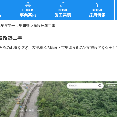
元年度第一古里川砂防施設改築工事
設改築工事
石流の氾濫を防ぎ、古里地区の民家・古里温泉街の宿泊施設等を保全し