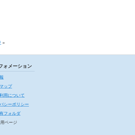
ジ
»
フォメーション
報
マップ
利用について
バシーポリシー
有フォルダ
専用ページ