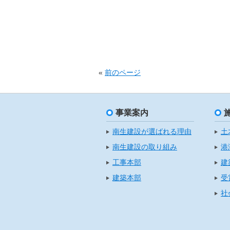
«
前のページ
事業案内
南生建設が選ばれる理由
土
南生建設の取り組み
港
工事本部
建
建築本部
受
社