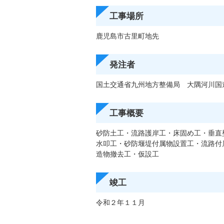
工事場所
鹿児島市古里町地先
発注者
国土交通省九州地方整備局 大隅河川国
工事概要
砂防土工・流路護岸工・床固め工・垂直
水叩工・砂防堰堤付属物設置工・流路付
造物撤去工・仮設工
竣工
令和２年１１月