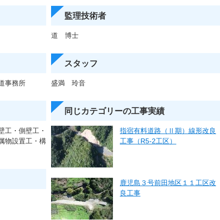
監理技術者
道 博士
スタッフ
道事務所
盛満 玲音
同じカテゴリーの工事実績
壁工・側壁工・
指宿有料道路（Ⅱ期）線形改良
属物設置工・構
工事（R5-2工区）
鹿児島３号前田地区１１工区改
良工事