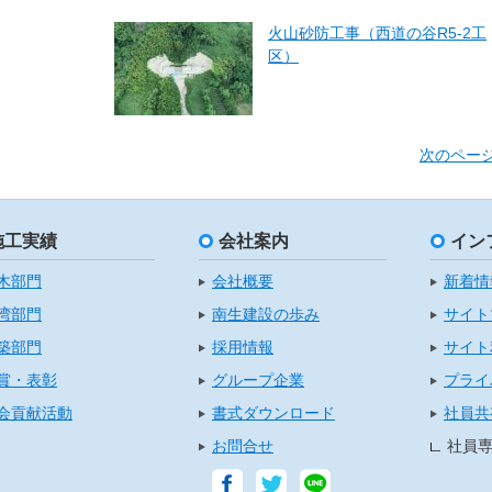
火山砂防工事（西道の谷R5-2工
区）
次のペー
施工実績
会社案内
イン
木部門
会社概要
新着情
湾部門
南生建設の歩み
サイト
築部門
採用情報
サイト
賞・表彰
グループ企業
プライ
会貢献活動
書式ダウンロード
社員共
お問合せ
社員