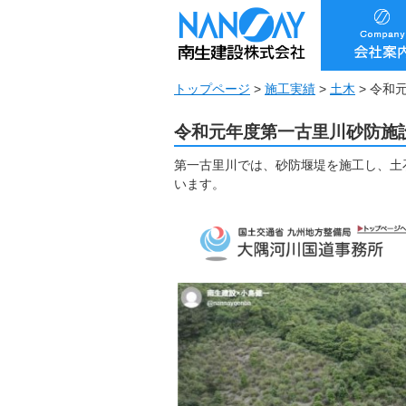
トップページ
>
施工実績
>
土木
>
令和
令和元年度第一古里川砂防施
第一古里川では、砂防堰堤を施工し、土
います。