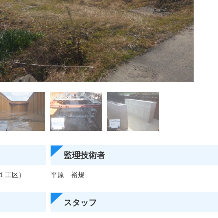
監理技術者
１工区）
平原 裕規
スタッフ