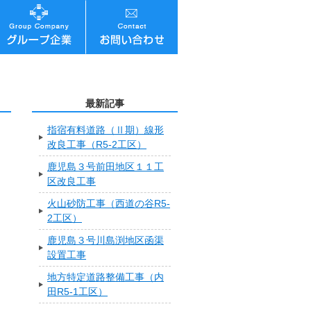
最新記事
指宿有料道路（Ⅱ期）線形
改良工事（R5-2工区）
鹿児島３号前田地区１１工
区改良工事
火山砂防工事（西道の谷R5-
2工区）
鹿児島３号川島渕地区函渠
設置工事
地方特定道路整備工事（内
田R5-1工区）