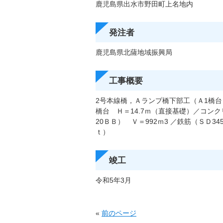
鹿児島県出水市野田町上名地内
発注者
鹿児島県北薩地域振興局
工事概要
2号本線橋，Ａランプ橋下部工（Ａ1橋
橋台 Ｈ＝14.7ｍ（直接基礎）／コンクリ
20ＢＢ） Ｖ＝992ｍ3 ／鉄筋（ＳＤ34
ｔ）
竣工
令和5年3月
«
前のページ