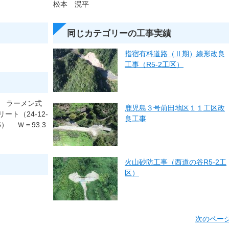
松本 滉平
同じカテゴリーの工事実績
指宿有料道路（Ⅱ期）線形改良
工事（R5-2工区）
台 ラーメン式
鹿児島３号前田地区１１工区改
ート（24-12-
良工事
5） Ｗ＝93.3
火山砂防工事（西道の谷R5-2工
区）
次のペー