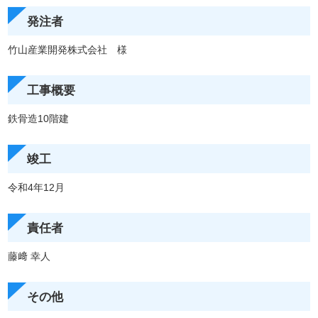
発注者
竹山産業開発株式会社 様
工事概要
鉄骨造10階建
竣工
令和4年12月
責任者
藤﨑 幸人
その他