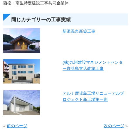
西松・南生特定建設工事共同企業体
同じカテゴリーの工事実績
新湯温泉新築工事
(株)九州建設マネジメントセンタ
ー鹿児島支店改築工事
アルナ鹿児島工場リニューアルプ
ロジェクト新工場第一期
«
前のページ
次のページ
»