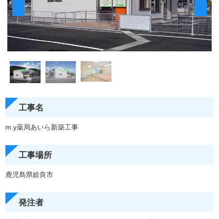
工事名
m.y薬局あいら新築工事
工事場所
鹿児島県姶良市
発注者