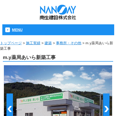
MENU
トップページ
>
施工実績
>
建築
>
事務所・その他
>
m.y薬局あいら新
築工事
m.y薬局あいら新築工事