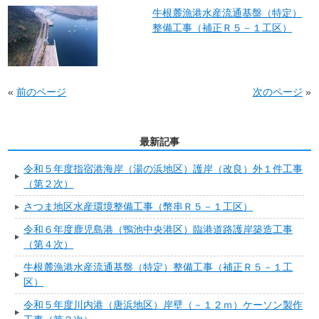
牛根麓漁港水産流通基盤（特定）
整備工事（補正Ｒ５－１工区）
«
前のページ
次のページ
»
最新記事
令和５年度指宿港海岸（湯の浜地区）護岸（改良）外１件工事
（第２次）
さつま地区水産環境整備工事（幣串Ｒ５－１工区）
令和６年度鹿児島港（鴨池中央港区）臨港道路護岸築造工事
（第４次）
牛根麓漁港水産流通基盤（特定）整備工事（補正Ｒ５－１工
区）
令和５年度川内港（唐浜地区）岸壁（－１２ｍ）ケーソン製作