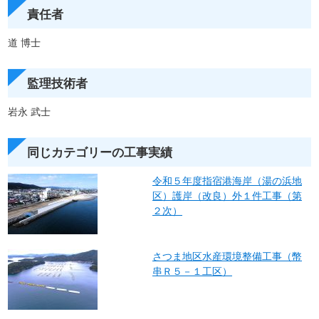
責任者
道 博士
監理技術者
岩永 武士
同じカテゴリーの工事実績
令和５年度指宿港海岸（湯の浜地
区）護岸（改良）外１件工事（第
２次）
さつま地区水産環境整備工事（幣
串Ｒ５－１工区）