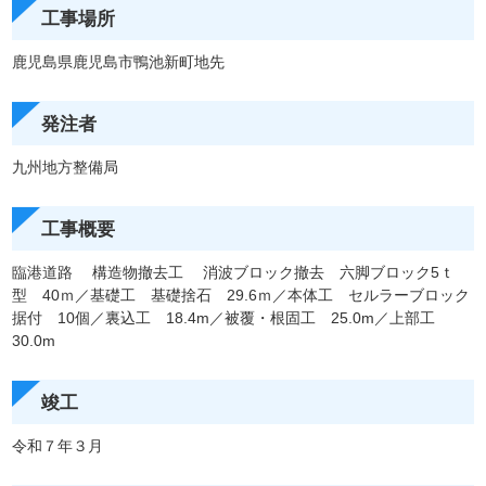
工事場所
鹿児島県鹿児島市鴨池新町地先
発注者
九州地方整備局
工事概要
臨港道路 構造物撤去工 消波ブロック撤去 六脚ブロック5ｔ
型 40ｍ／基礎工 基礎捨石 29.6ｍ／本体工 セルラーブロック
据付 10個／裏込工 18.4m／被覆・根固工 25.0m／上部工
30.0m
竣工
令和７年３月