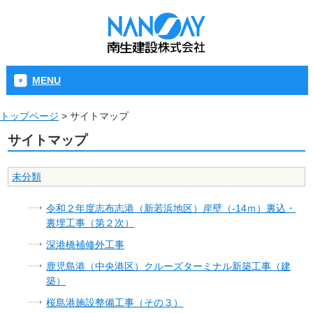
MENU
トップページ
>
サイトマップ
サイトマップ
未分類
令和２年度志布志港（新若浜地区）岸壁（-14ｍ）裏込・
裏埋工事（第２次）
深港橋補修外工事
鹿児島港（中央港区）クルーズターミナル新築工事（建
築）
桜島港施設整備工事（その３）