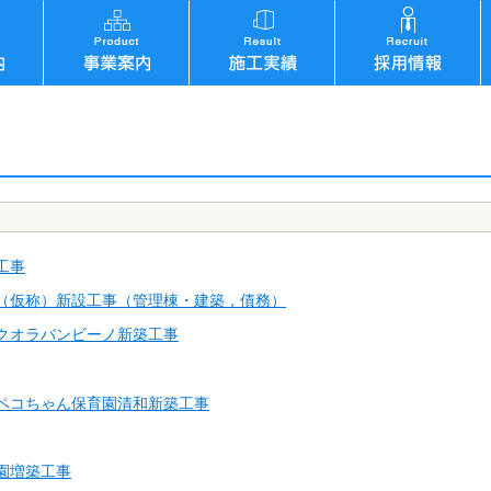
工事
（仮称）新設工事（管理棟・建築，債務）
クオラバンビーノ新築工事
ペコちゃん保育園清和新築工事
園増築工事