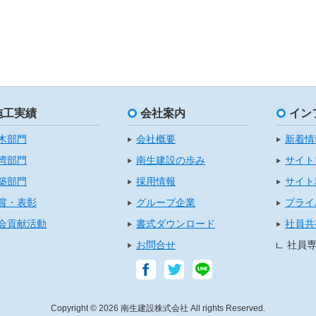
施工実績
会社案内
イン
木部門
会社概要
新着情
湾部門
南生建設の歩み
サイト
築部門
採用情報
サイト
賞・表彰
グループ企業
プライ
会貢献活動
書式ダウンロード
社員共
お問合せ
社員
Copyright © 2026 南生建設株式会社 All rights Reserved.