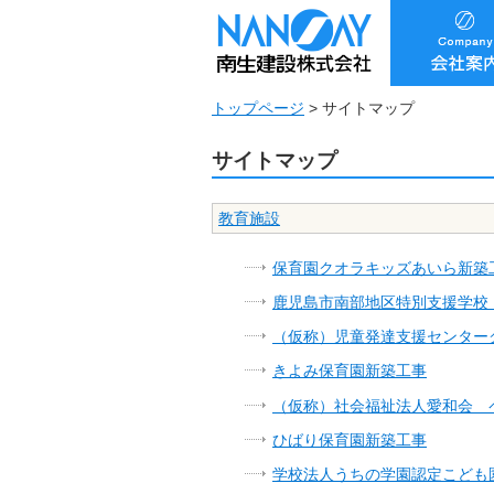
トップページ
>
サイトマップ
サイトマップ
教育施設
保育園クオラキッズあいら新築
鹿児島市南部地区特別支援学校
（仮称）児童発達支援センター
きよみ保育園新築工事
（仮称）社会福祉法人愛和会 
ひばり保育園新築工事
学校法人うちの学園認定こども