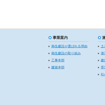
事業案内
南生建設が選ばれる理由
土
南生建設の取り組み
港
工事本部
建
建築本部
受
社