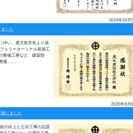
2020年10月
きました
に伴い、鹿児島市長より感
島フェリーターミナル新築工
の整備工事など、建築部
 ...…
2020年8月
受賞しました
技術の向上と公共工事の品質