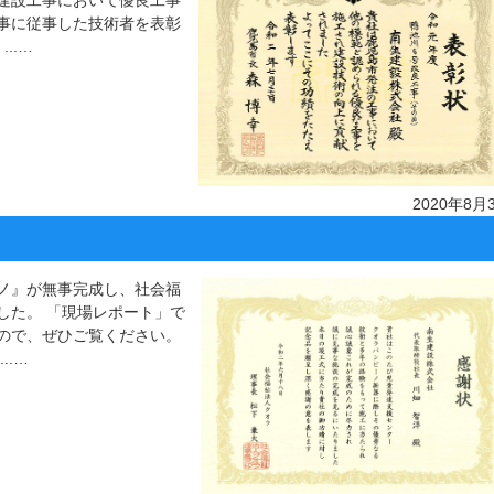
建設工事において優良工事
事に従事した技術者を表彰
..…
2020年8月
ノ』が無事完成し、社会福
した。 「現場レポート」で
ので、ぜひご覧ください。
..…