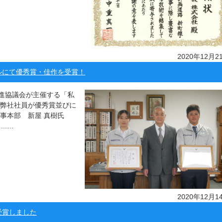
2020年12月2
ルにて優秀賞・佳作を受賞！
進協議会が主催する「私
 弊社社員が優秀賞並びに
事本部 新屋 真樹氏
..…
2020年12月1
受賞しました