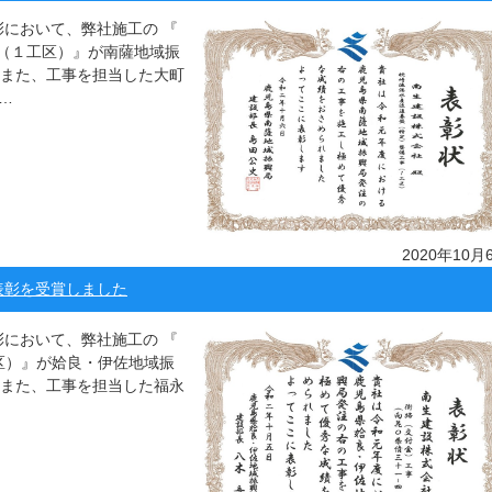
彰において、弊社施工の 『
（１工区）』が南薩地域振
 また、工事を担当した大町
…
2020年10月
表彰を受賞しました
彰において、弊社施工の 『
工区）』が姶良・伊佐地域振
 また、工事を担当した福永