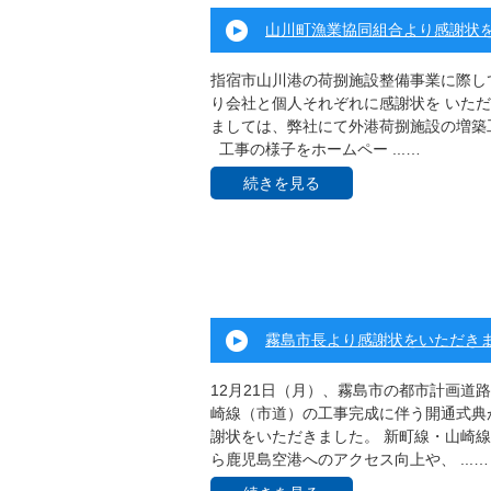
山川町漁業協同組合より感謝状
指宿市山川港の荷捌施設整備事業に際し
り会社と個人それぞれに感謝状を いただ
ましては、弊社にて外港荷捌施設の増築
工事の様子をホームペー ...…
続きを見る
霧島市長より感謝状をいただき
12月21日（月）、霧島市の都市計画道
崎線（市道）の工事完成に伴う開通式典
謝状をいただきました。 新町線・山崎
ら鹿児島空港へのアクセス向上や、 ...…