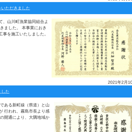
をいただきました
て、山川町漁業協同組合よ
きました。 本事業におき
工事を施工いたしました。
2021年2月1
ました
路である新町線（県道）と山
が 行われ、霧島市長より感
線の開通により、大隅地域か