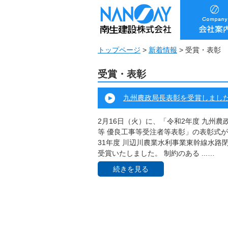
トップページ
>
新着情報
>
受賞・表彰
受賞・表彰
九州農政局長表彰を受賞しまし
2月16日（火）に、「令和2年度 九州
等 優良工事等受注者等表彰」の表彰式が
31年度 川辺川農業水利事業東幹線水路
受賞いたしました。 制約のある ...…
続きを見る