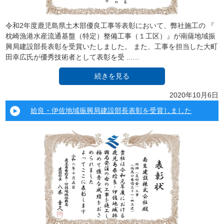
令和2年度鹿児島県土木部優良工事等表彰において、弊社施工の 『
枕崎漁港水産流通基盤（特定）整備工事（１工区）』が南薩地域振
興局建設部長表彰を受賞いたしました。 また、工事を担当した大町
田幸広氏が優秀技術者として表彰を受 ...…
続きを見る
2020年10月6日
姶良・伊佐地域振興局建設部長表彰を受賞しました