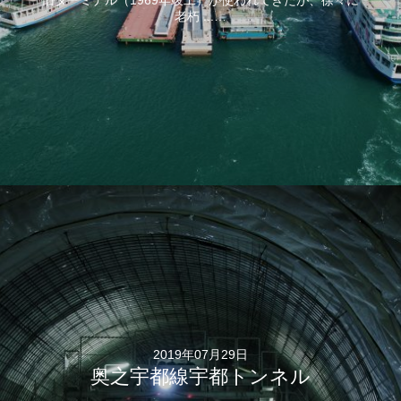
旧ターミナル（1969年竣工）が使われてきたが、徐々に
老朽 ...…
2019年07月29日
奥之宇都線宇都トンネル