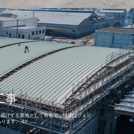
⼯事
水揚げする基地として有名で、現場はフェリ
。 &n ...…