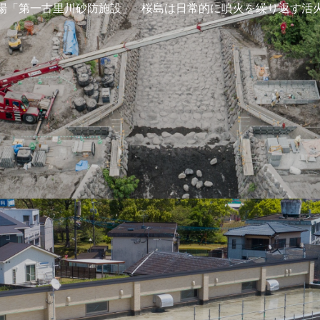
場「第一古里川砂防施設」 桜島は日常的に噴火を繰り返す活火山な