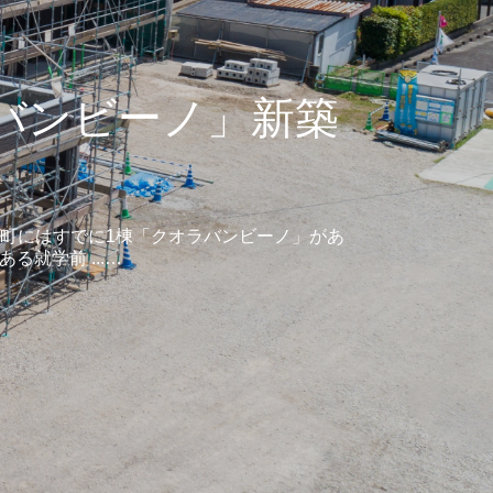
バンビーノ」新築
ま町にはすでに1棟「クオラバンビーノ」があ
就学前 ...…