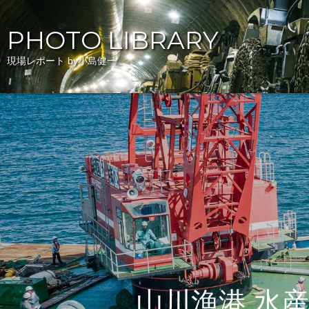
PHOTO LIBRARY
現場レポート by小島健一
山川漁港 水産