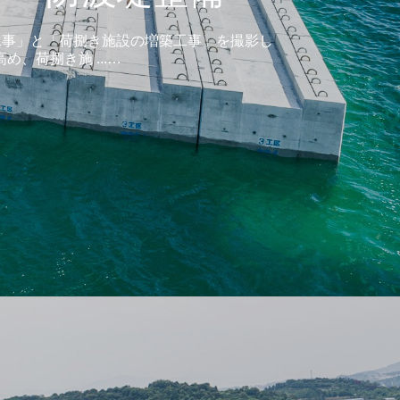
工事」と「荷捌き施設の増築工事」を撮影し
、荷捌き施 ...…