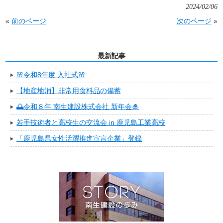
2024/02/06
«
前のページ
次のページ
»
最新記事
🌸令和8年度 入社式🌸
【地産地消】非常用食料品の備蓄
🌅令和８年 南生建設株式会社 新年会🎍
若手技術者と高校生の交流会 in 鹿児島工業高校
「鹿児島県女性活躍推進宣言企業」登録