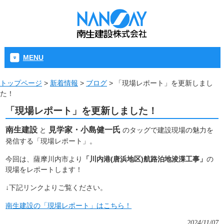
MENU
トップページ
>
新着情報
>
ブログ
>
「現場レポート」を更新しまし
た！
「現場レポート」を更新しました！
南生建設
見学家・小島健一氏
と
のタッグで建設現場の魅力を
発信する「現場レポート」。
今回は、薩摩川内市より
「川内港(唐浜地区)航路泊地浚渫工事」
の
現場をレポートします！
↓下記リンクよりご覧ください。
南生建設の「現場レポート」はこちら！
2024/11/07