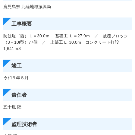
鹿児島県 北薩地域振興局
工事概要
防波堤（西）Ｌ＝30.0ｍ 基礎工 Ｌ＝27.9ｍ ／ 被覆ブロック
（3～10t型）77個 ／ 上部工 L=30.0m コンクリート打設
1,641ｍ3
竣工
令和６年８月
責任者
五十嵐 陸
監理技術者