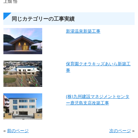
上畑 悟
同じカテゴリーの工事実績
新湯温泉新築工事
保育園クオラキッズあいら新築工
事
(株)九州建設マネジメントセンタ
ー鹿児島支店改築工事
«
前のページ
次のページ
»