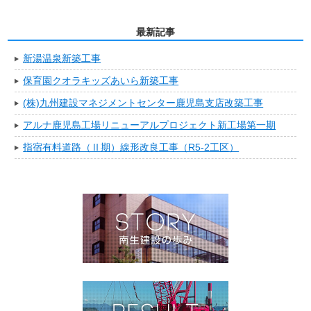
最新記事
新湯温泉新築工事
保育園クオラキッズあいら新築工事
(株)九州建設マネジメントセンター鹿児島支店改築工事
アルナ鹿児島工場リニューアルプロジェクト新工場第一期
指宿有料道路（Ⅱ期）線形改良工事（R5-2工区）