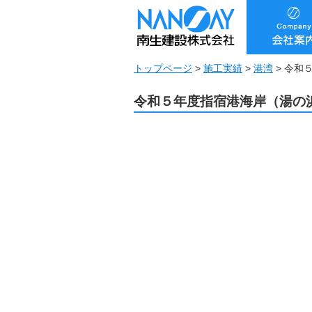
トップページ
>
施工実績
>
港湾
>
令和
令和５年度指宿港海岸（湯の