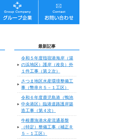
最新記事
令和５年度指宿港海岸（湯
の浜地区）護岸（改良）外
１件工事（第２次）
さつま地区水産環境整備工
事（幣串Ｒ５－１工区）
令和６年度鹿児島港（鴨池
中央港区）臨港道路護岸築
造工事（第４次）
牛根麓漁港水産流通基盤
（特定）整備工事（補正Ｒ
５－１工区）