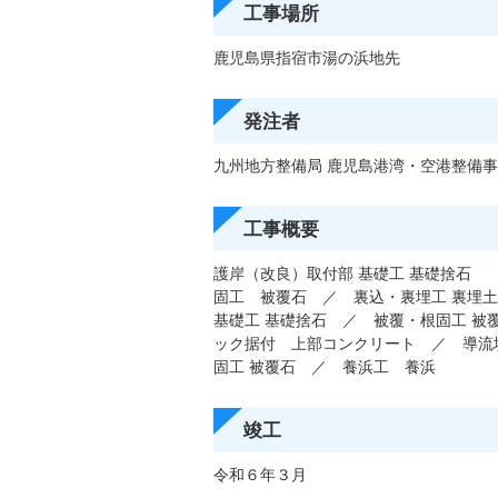
工事場所
鹿児島県指宿市湯の浜地先
発注者
九州地⽅整備局 ⿅児島港湾・空港整備
工事概要
護岸（改良）取付部 基礎工 基礎捨石
固工 被覆石 ／ 裏込・裏埋工 裏埋
基礎工 基礎捨石 ／ 被覆・根固工 被
ック据付 上部コンクリート ／ 導流
固工 被覆石 ／ 養浜工 養浜
竣工
令和６年３月