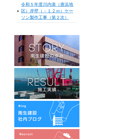
令和５年度川内港（唐浜地
区）岸壁（－１２ｍ）ケー
ソン製作工事（第２次）