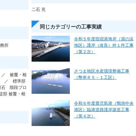
二石 充
同じカテゴリーの工事実績
令和５年度指宿港海岸（湯の浜
事務所
地区）護岸（改良）外１件工事
（第２次）
さつま地区水産環境整備工事
 ／ 被覆・根
（幣串Ｒ５－１工区）
土 ／ 標準部
覆石 階段ブロ
堤部 被覆・根
令和６年度鹿児島港（鴨池中央
港区）臨港道路護岸築造工事
（第４次）