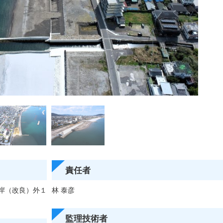
責任者
岸（改良）外１
林 泰彦
監理技術者