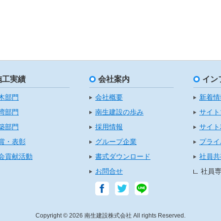
施工実績
会社案内
イン
木部門
会社概要
新着情
湾部門
南生建設の歩み
サイト
築部門
採用情報
サイト
賞・表彰
グループ企業
プライ
会貢献活動
書式ダウンロード
社員共
お問合せ
社員
Copyright © 2026 南生建設株式会社 All rights Reserved.