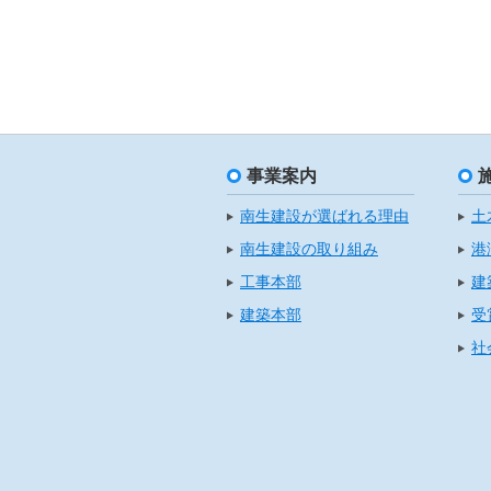
事業案内
南生建設が選ばれる理由
土
南生建設の取り組み
港
工事本部
建
建築本部
受
社