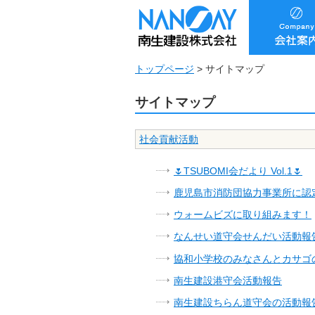
トップページ
>
サイトマップ
サイトマップ
社会貢献活動
🌷TSUBOMI会だより Vol.1🌷
鹿児島市消防団協力事業所に認
ウォームビズに取り組みます！
なんせい道守会せんだい活動報
協和小学校のみなさんとカサゴ
南生建設港守会活動報告
南生建設ちらん道守会の活動報