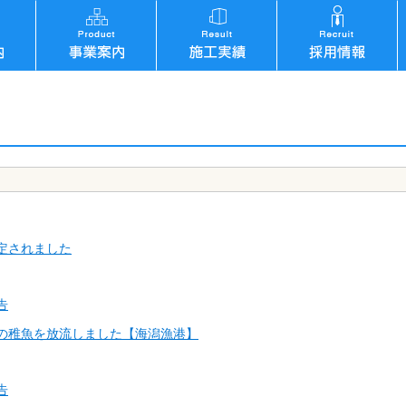
定されました
告
の稚魚を放流しました【海潟漁港】
告