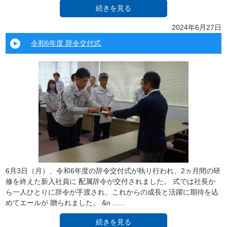
続きを見る
2024年6月27日
令和6年度 辞令交付式
6月3日（月）、令和6年度の辞令交付式が執り行われ、2ヵ月間の研
修を終えた新入社員に 配属辞令が交付されました。 式では社長か
ら一人ひとりに辞令が手渡され、これからの成長と活躍に期待を込
めてエールが 贈られました。 &n ...…
続きを見る