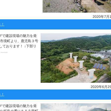
2020年7月
た！
ッグで建設現場の魅力を発
水市境町より、鹿児島３号
ております！ ↓下部リ
..…
2020年6月2
た！
ッグで建設現場の魅力を発