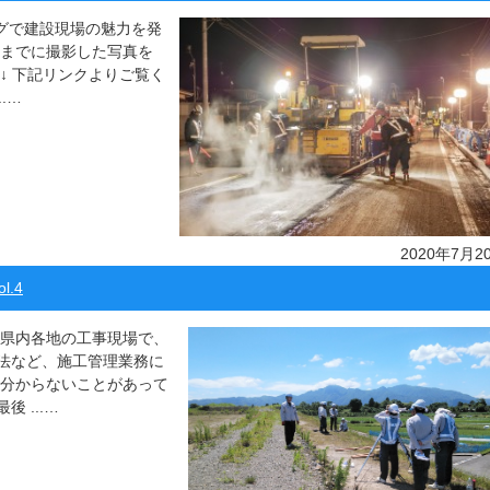
ッグで建設現場の魅力を発
れまでに撮影した写真を
↓ 下記リンクよりご覧く
.…
2020年7月2
.4
 県内各地の工事現場で、
法など、施工管理業務に
​分からないことがあって
 ...…