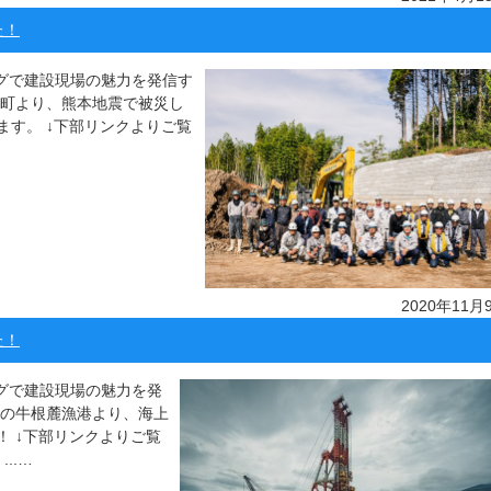
た！
ッグで建設現場の魅力を発信す
城町より、熊本地震で被災し
す。 ↓下部リンクよりご覧
2020年11月
た！
ッグで建設現場の魅力を発
市の牛根麓漁港より、海上
 ↓下部リンクよりご覧
..…