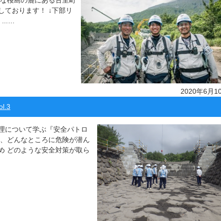
大な桜島の麓にある古里町
ております！ ↓下部リ
..…
2020年6月1
.3
理について学ぶ『安全パトロ
て、どんなところに危険が潜ん
め どのような安全対策が取ら