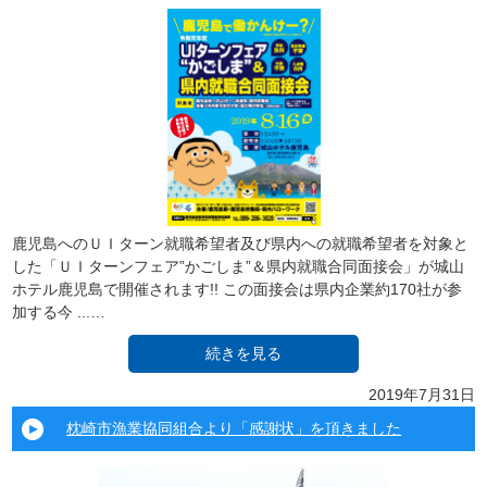
鹿児島へのＵＩターン就職希望者及び県内への就職希望者を対象と
した「ＵＩターンフェア”かごしま”＆県内就職合同面接会」が城山
ホテル鹿児島で開催されます!! この面接会は県内企業約170社が参
加する今 ...…
続きを見る
2019年7月31日
枕崎市漁業協同組合より「感謝状」を頂きました