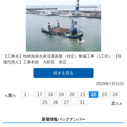
【工事名】枕崎漁港水産流通基盤（特定）整備工事（1工区） 【現
場代理人】工事本部 大町田 幸広 …
続きを見る
2019年7月11日
1
17
18
19
20
21
22
23
24
…
« 前へ
25
26
27
31
…
次へ »
新着情報バックナンバー