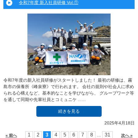
令和7年度 新入社員研修 Vol.①
令和7年度の新入社員研修がスタートしました！ 最初の研修は、霧
島市の保養所《峰泉寮》で行われます。 会社の規則や社会人に求め
られる心構えなど、基本的なことを学びながら、 グループワーク等
を通して同期や先輩社員とコミュニケ ...…
続きを見る
2025年4月18日
1
2
3
4
5
6
7
8
31
…
« 前へ
次へ »