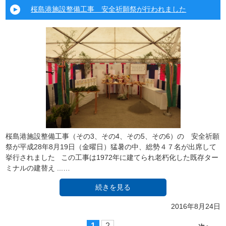
桜島港施設整備工事 安全祈願祭が行われました
桜島港施設整備工事（その3、その4、その5、その6）の 安全祈願
祭が平成28年8月19日（金曜日）猛暑の中、総勢４７名が出席して
挙行されました この工事は1972年に建てられ老朽化した既存ター
ミナルの建替え ...…
続きを見る
2016年8月24日
1
2