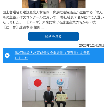
国土交通省と建設産業人材確保・育成推進協議会が主催する「私た
ちの主張」作文コンクールにおいて、 弊社社員２名が佳作に入選い
たしました。 【テーマ】未来に繋げる建設産業のちから・技
【佳 作】建築本部 榎田 ...…
続きを見る
2023年12月19日
第2回建設人材育成優良企業表彰（優秀賞）を受賞
しました