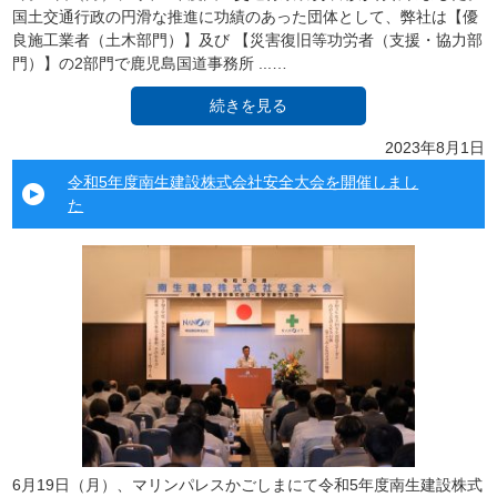
国土交通行政の円滑な推進に功績のあった団体として、弊社は【優
良施工業者（土木部門）】及び 【災害復旧等功労者（支援・協力部
門）】の2部門で鹿児島国道事務所 ...…
続きを見る
2023年8月1日
令和5年度南生建設株式会社安全大会を開催しまし
た
6月19日（月）、マリンパレスかごしまにて令和5年度南生建設株式