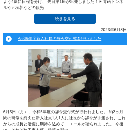
よう4班に日程を分け、 先日第1班が出発しました！✈ 青函トンネ
ルや五稜郭などの観光 ...…
続きを見る
2023年6月8日
令和5年度新入社員の辞令交付式を行いました
6月5日（月）、令和5年度の辞令交付式が行われました。 約2ヵ月
間の研修を終えた新入社員1人1人に社長から辞令が手渡され、これ
からの成長と活躍に期待を込めて、 エールが贈られました。 今後