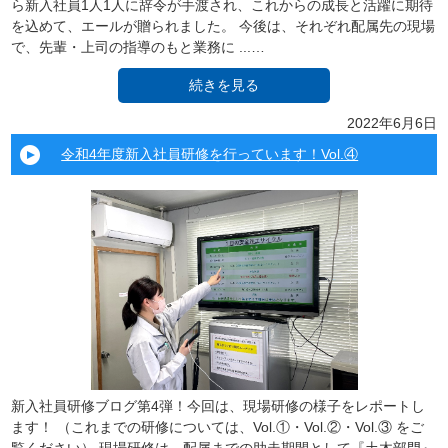
ら新入社員1人1人に辞令が手渡され、これからの成長と活躍に期待
を込めて、エールが贈られました。 今後は、それぞれ配属先の現場
で、先輩・上司の指導のもと業務に ...…
続きを見る
2022年6月6日
令和4年度新入社員研修を行っています！Vol.④
新入社員研修ブログ第4弾！今回は、現場研修の様子をレポートし
ます！ （これまでの研修については、Vol.①・Vol.②・Vol.③ をご