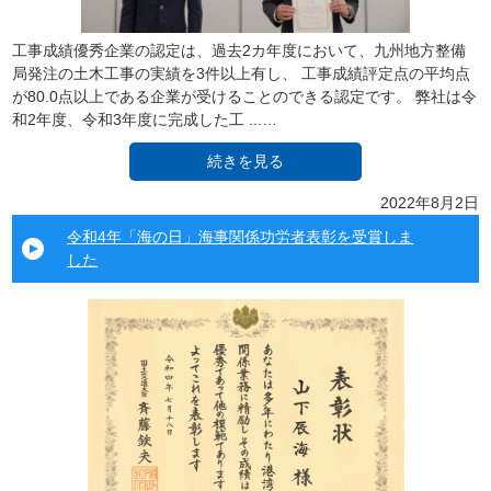
工事成績優秀企業の認定は、過去2カ年度において、九州地方整備
局発注の土木工事の実績を3件以上有し、 工事成績評定点の平均点
が80.0点以上である企業が受けることのできる認定です。 弊社は令
和2年度、令和3年度に完成した工 ...…
続きを見る
2022年8月2日
令和4年「海の日」海事関係功労者表彰を受賞しま
した