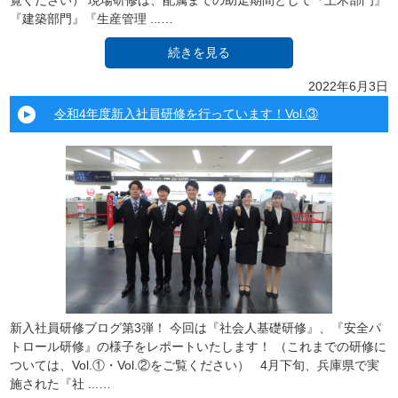
覧ください） 現場研修は、配属までの助走期間として『土木部門』
『建築部門』『生産管理 ...…
続きを見る
2022年6月3日
令和4年度新入社員研修を行っています！Vol.③
新入社員研修ブログ第3弾！ 今回は『社会人基礎研修』、『安全パ
トロール研修』の様子をレポートいたします！ （これまでの研修に
ついては、Vol.①・Vol.②をご覧ください） 4月下旬、兵庫県で実
施された『社 ...…