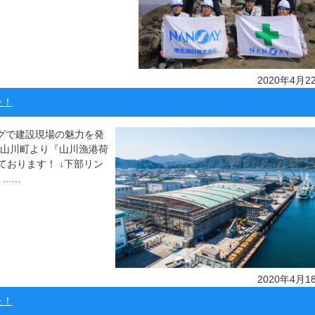
2020年4月2
た！
ッグで建設現場の魅力を発
市山川町より『山川漁港荷
おります！ ↓下部リン
..…
2020年4月1
た！