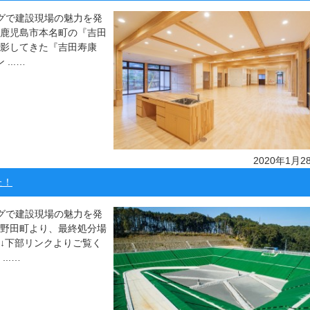
ッグで建設現場の魅力を発
は鹿児島市本名町の『吉田
撮影してきた『吉田寿康
...…
2020年1月2
た！
ッグで建設現場の魅力を発
市野田町より、最終処分場
↓下部リンクよりご覧く
..…