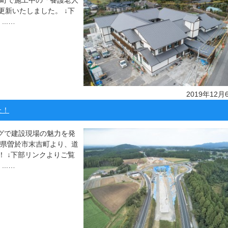
名町で施工中の「養護老人
新いたしました。 ↓下
..…
2019年12月
た！
ッグで建設現場の魅力を発
島県曽於市末吉町より、道
 ↓下部リンクよりご覧
..…