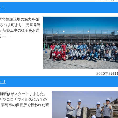
た！
ッグで建設現場の魅力を発
郡さつま町より、児童発達
』新築工事の様子をお送
...…
2020年5月1
.1
社員研修がスタートしました。
新型コロナウィルスに万全の
​ 霧島市の保養所で行われた研