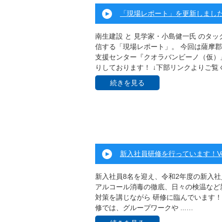
「現場レポート」を更新しまし
南生建設 と 見学家・小島健一氏 のタ
信する「現場レポート」。 今回は薩摩
支援センター『クオラバンビーノ（仮）
りしております！ ↓下部リンクよりご覧く 
続きを見る
新入社員研修を行っています！Vol
新入社員8名を迎え、令和2年度の新入
アルコール消毒の徹底、日々の検温など
対策を講じながら 研修に臨んでいます！
修では、グループワークや ...…