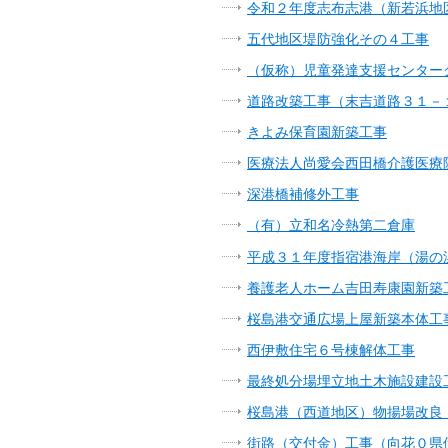
令和２年度志布志港（新若浜地
五代地区堤防強化その４工事
（仮称）児童発達支援センター
道路改築工事（末吉道路３１－
きよみ保育園新築工事
医療法人尚愛会西田橋介護医療
深港橋補修外工事
（有）立和名冷熱第二倉庫
平成３１年度指宿港海岸（湯の
養護老人ホーム吉田寿康園新築
桜島港交通広場上屋新築本体工
西伊敷住宅６号棟解体工事
最終処分場埋立地土木施設建設
桜島港（西道地区）物揚場改良
街路（交付金）工事（向花０県債