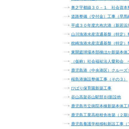
奥之宇都線３０－１ 社会資本
道路整備（交付金）工事（早馬
平成３０年度志布志港（新若浜
山川漁港水産流通基盤（特定）
枕崎漁港水産流通基盤（特定）
東開庭球場本部棟ほか新築本体
（仮称）社会福祉法人愛和会 
鹿児島港（中央港区）クルーズ
桜島港施設整備工事（その３）
ひばり保育園新築工事
谷山高架谷山駅部Ｂℓ新設他
鹿児島市立病院本棟新築本体工
鹿児島工業高校校舎改築（２期
鹿児島養護学校移転新設工事（