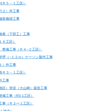
峠Ｒ５－１工区）
の２）外工事
舗装修繕工事
橋東（下部工）工事
１６工区）
）整備⼯事（Ｒ４−２⼯区）
岸壁（−１２ｍ）ケーソン製作⼯事
１）外工事
路Ｒ３－１工区）
外工事
地区）突堤（大山崎）築造工事
備工事（R3-1工区）
工事（Ｒ３ー１工区）
訪１地内）