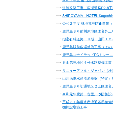
道路改築工事（広瀬道路R2-8
SHIROYAMA HOTEL Kago
令和２年度 林地荒廃防止事業
鹿児島３号前川原地区改良外工
指宿有料道路（Ⅲ期）山田ＩＣ
鹿児島駅前広場整備工事（その
鹿児島ユナイテッドFCトレー
谷山第三地区４号水路整備工事
リニューアブル・ジャパン（株
山川漁港水産流通基盤（特定）
鹿児島３号切通地区２工区改良
令和元年度第一古里川砂防施設
平成３１年度水産流通基盤整備
捌施設増築工事）