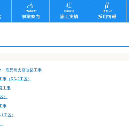
ター鹿児島支店改築工事
事（R5-2工区）
良工事
工区）
工事
-1工区）
）