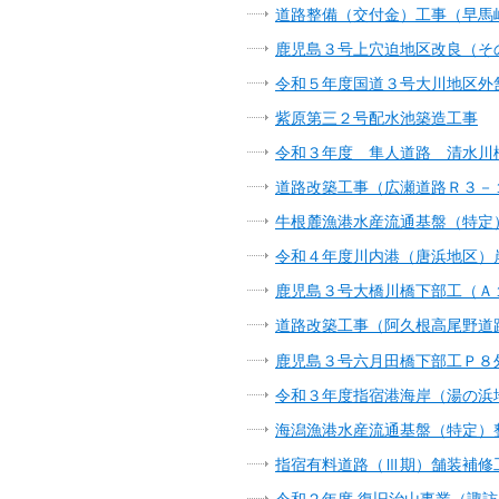
道路整備（交付金）工事（早馬
鹿児島３号上穴迫地区改良（そ
令和５年度国道３号大川地区外
紫原第三２号配水池築造工事
令和３年度 隼人道路 清水川
道路改築工事（広瀬道路Ｒ３－
⽜根麓漁港⽔産流通基盤（特定
令和４年度川内港（唐浜地区）
鹿児島３号大橋川橋下部工（Ａ
道路改築工事（阿久根高尾野道
鹿児島３号六月田橋下部工Ｐ８
令和３年度指宿港海岸（湯の浜
海潟漁港水産流通基盤（特定）整
指宿有料道路（Ⅲ期）舗装補修
令和２年度 復旧治山事業（諏