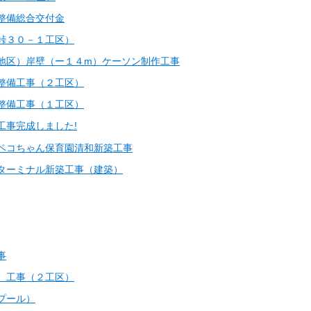
整備総合交付金
峠３０－１工区）
地区）岸壁（ー１４m）ケーソン制作工事
整備工事（２工区）
整備工事（１工区）
工事完成しました!
ペコちゃん保育園清和新築工事
ターミナル新築工事（建築）
事
）工事（２工区）
プール）