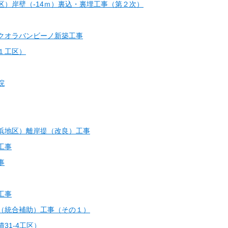
区）岸壁（-14ｍ）裏込・裏埋工事（第２次）
クオラバンビーノ新築工事
１工区）
院
浜地区）離岸提（改良）工事
工事
事
工事
（統合補助）工事（その１）
31-4工区）