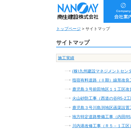
トップページ
>
サイトマップ
サイトマップ
施工実績
(株)九州建設マネジメントセン
指宿有料道路（Ⅱ期）線形改良工
鹿児島３号前田地区１１工区改
火山砂防工事（西道の谷R5-2
鹿児島３号川島渕地区函渠設置
地方特定道路整備工事（内田R5
川内港改修工事（Ｒ５－１工区