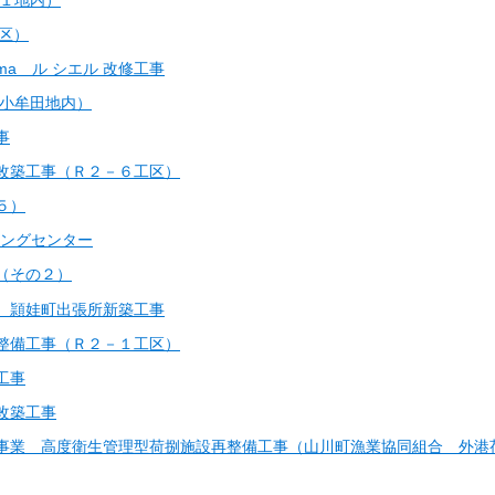
工区）
shima ル シエル 改修工事
（小牟田地内）
事
改築工事（Ｒ２－６工区）
５）
ニングセンター
（その２）
）頴娃町出張所新築工事
整備工事（Ｒ２－１工区）
工事
改築工事
事業 高度衛生管理型荷捌施設再整備工事（山川町漁業協同組合 外港